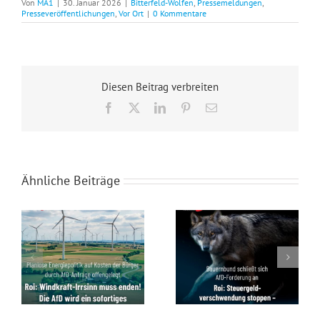
Von
MA1
|
30. Januar 2026
|
Bitterfeld-Wolfen
,
Pressemeldungen
,
Presseveröffentlichungen
,
Vor Ort
|
0 Kommentare
Diesen Beitrag verbreiten
Facebook
X
LinkedIn
Pinterest
E-
Mail
Ähnliche Beiträge
Roi: Windkraft-Irrsinn muss enden! Die AfD wird ein sofortiges Moratorium einrichten!
Roi: Steuergeldverschwendung stoppen – Wolfskompetenzzentrum abschaffen!