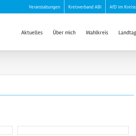
Veranstaltungen
Kreisverband ABI
AfD im Kreist
Aktuelles
Über mich
Wahlkreis
Landta