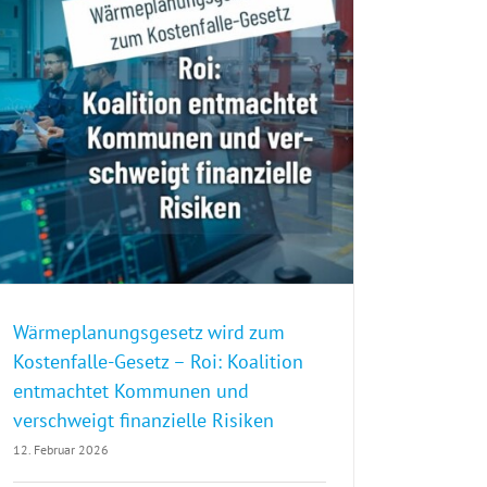
Wärmeplanungsgesetz wird zum Kostenfalle-Gesetz – Roi: Koalition entmachtet Kommunen und verschweigt finanzielle Risiken
Wärmeplanungsgesetz wird zum
Kostenfalle-Gesetz – Roi: Koalition
entmachtet Kommunen und
verschweigt finanzielle Risiken
12. Februar 2026