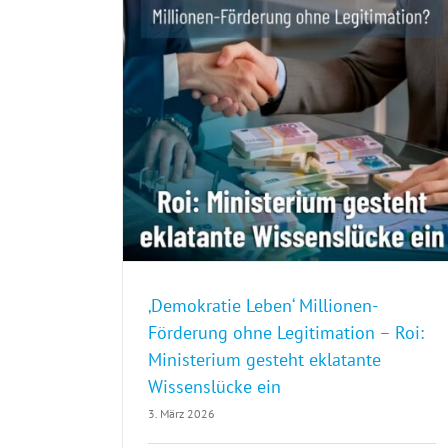
‚Demokratie Leben‘ Millionen-Förderung ohne Legitimation – Roi: Ministerium gesteht eklatante Wissenslücke ein
‚Demokratie Leben‘ Millionen-
Förderung ohne Legitimation – Roi:
Ministerium gesteht eklatante
Wissenslücke ein
3. März 2026