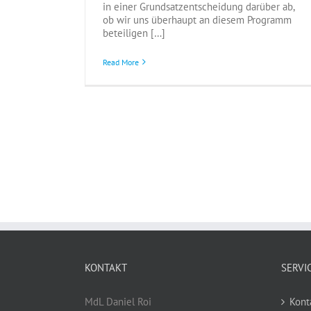
in einer Grundsatzentscheidung darüber ab,
ob wir uns überhaupt an diesem Programm
beteiligen […]
Read More
KONTAKT
SERVI
MdL Daniel Roi
Kont