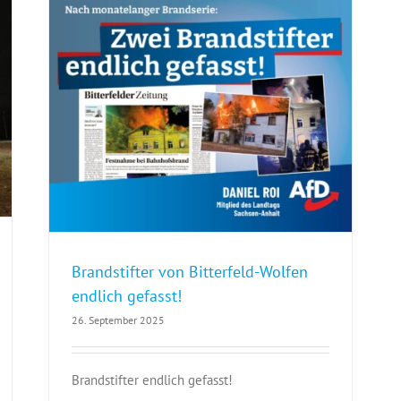
Brandstifter von Bitterfeld-Wolfen endlich gefasst!
Brandstifter von Bitterfeld-Wolfen
endlich gefasst!
26. September 2025
Brandstifter endlich gefasst!