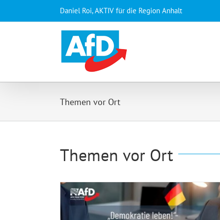
Zum
Daniel Roi, AKTIV für die Region Anhalt
Inhalt
springen
Themen vor Ort
Themen vor Ort