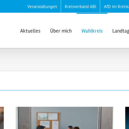
Veranstaltungen
Kreisverband ABI
AfD im Kreist
Aktuelles
Über mich
Wahlkreis
Landta