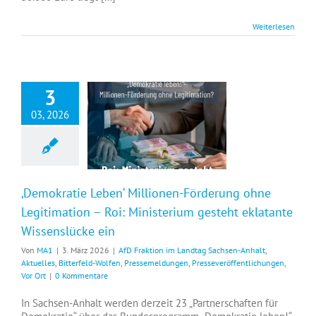
Weiterlesen
3
03, 2026
‚Demokratie Leben‘ Millionen-Förderung ohne Legitimation – Roi: Ministerium gesteht eklatante Wissenslücke ein
‚Demokratie Leben‘ Millionen-Förderung ohne
Legitimation – Roi: Ministerium gesteht eklatante
Wissenslücke ein
Von
MA1
|
3. März 2026
|
AfD Fraktion im Landtag Sachsen-Anhalt
,
Aktuelles
,
Bitterfeld-Wolfen
,
Pressemeldungen
,
Presseveröffentlichungen
,
Vor Ort
|
0 Kommentare
In Sachsen-Anhalt werden derzeit 23 „Partnerschaften für