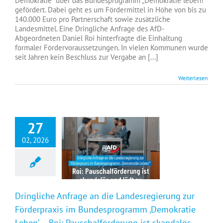
Demokratie“ über das Bundesprogramm „Demokratie leben!“
gefördert. Dabei geht es um Fördermittel in Höhe von bis zu
140.000 Euro pro Partnerschaft sowie zusätzliche
Landesmittel. Eine Dringliche Anfrage des AfD-
Abgeordneten Daniel Roi hinterfragte die Einhaltung
formaler Fördervoraussetzungen. In vielen Kommunen wurde
seit Jahren kein Beschluss zur Vergabe an [...]
Weiterlesen
27
02, 2026
Dringliche Anfrage an die Landesregierung zur Förderpraxis im Bundesprogramm ‚Demokratie Leben‘ – Roi: Pauschalförderung ist skandalös und lädt zu Missbrauch ein
Dringliche Anfrage an die Landesregierung zur
Förderpraxis im Bundesprogramm ‚Demokratie
Leben‘ – Roi: Pauschalförderung ist skandalös