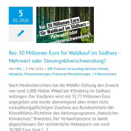
5
05, 2026
Roi: 30 Millionen Euro für Waldkauf im Südharz – Mehrwert oder Steuergeldverschwendung?
Roi: 30 Millionen Euro für Waldkauf im Südharz –
Mehrwert oder Steuergeldverschwendung?
Von
MA1
|
5. Mai 2026
|
AfD Fraktion im Landtag Sachsen-Anhalt
,
Aktuelles
,
Pressemeldungen
,
Presseveröffentlichungen
|
0 Kommentare
Nach Medienberichten hat die #NABU‑Stiftung den Erwerb
von rund 1.000 Hektar #Wald bei #Stolberg im Südharz
vollzogen. Der Kaufpreis wird mit 31,77 Millionen Euro
angegeben und wurde überwiegend über einen nicht
rückzahlungspflichtigen Zuschuss aus Bundesmitteln der
KlimaWildnis‑Richtlinie des Aktionsprogramms „Natürlicher
Klimaschutz“ finanziert. Der Verkaufsprozess ist damit
abgeschlossen. Der rechnerische Hektarpreis von rund
30.000 Euro liegt [...]