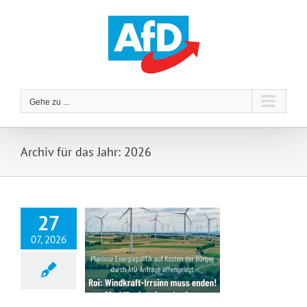
Zum
Inhalt
springen
Gehe zu ...
Archiv für das Jahr:
2026
27
07, 2026
Roi: Windkraft-Irrsinn muss enden! Die AfD wird ein sofortiges Moratorium einrichten!