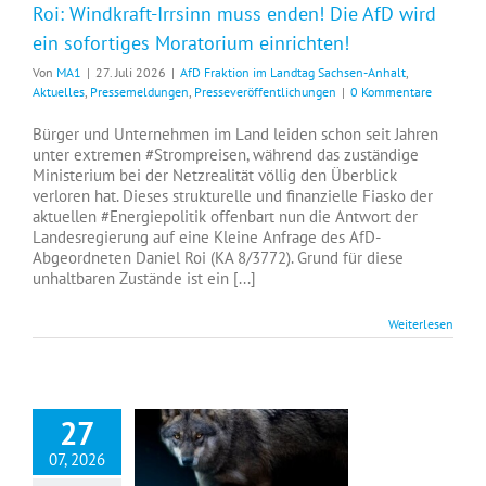
Roi: Windkraft-Irrsinn muss enden! Die AfD wird
ein sofortiges Moratorium einrichten!
Von
MA1
|
27. Juli 2026
|
AfD Fraktion im Landtag Sachsen-Anhalt
,
Aktuelles
,
Pressemeldungen
,
Presseveröffentlichungen
|
0 Kommentare
Bürger und Unternehmen im Land leiden schon seit Jahren
unter extremen #Strompreisen, während das zuständige
Ministerium bei der Netzrealität völlig den Überblick
verloren hat. Dieses strukturelle und finanzielle Fiasko der
aktuellen #Energiepolitik offenbart nun die Antwort der
Landesregierung auf eine Kleine Anfrage des AfD-
Abgeordneten Daniel Roi (KA 8/3772). Grund für diese
unhaltbaren Zustände ist ein [...]
Weiterlesen
27
07, 2026
Roi: Steuergeldverschwendung stoppen – Wolfskompetenzzentrum abschaffen!