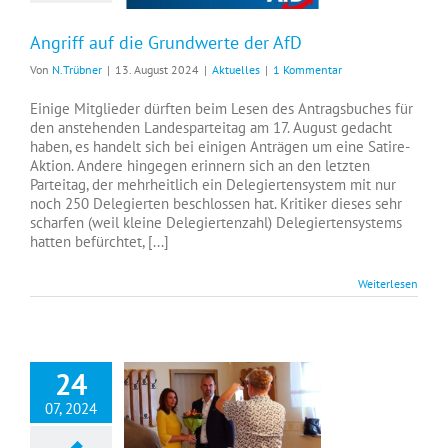
Angriff auf die Grundwerte der AfD
Von
N.Trübner
|
13. August 2024
|
Aktuelles
|
1 Kommentar
Einige Mitglieder dürften beim Lesen des Antragsbuches für
den anstehenden Landesparteitag am 17. August gedacht
haben, es handelt sich bei einigen Anträgen um eine Satire-
Aktion. Andere hingegen erinnern sich an den letzten
Parteitag, der mehrheitlich ein Delegiertensystem mit nur
noch 250 Delegierten beschlossen hat. Kritiker dieses sehr
scharfen (weil kleine Delegiertenzahl) Delegiertensystems
hatten befürchtet, [...]
Weiterlesen
24
07, 2024
Neuer Ortsbürgermeister in Thalheim