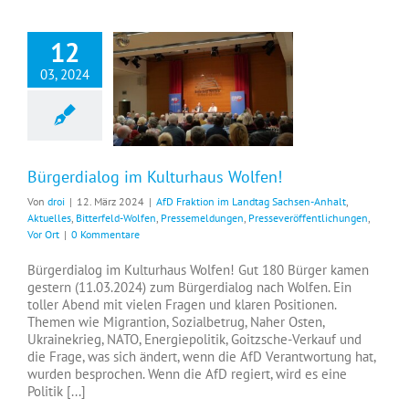
12
03, 2024
Bürgerdialog im Kulturhaus Wolfen!
Bürgerdialog im Kulturhaus Wolfen!
Von
droi
|
12. März 2024
|
AfD Fraktion im Landtag Sachsen-Anhalt
,
Aktuelles
,
Bitterfeld-Wolfen
,
Pressemeldungen
,
Presseveröffentlichungen
,
Vor Ort
|
0 Kommentare
Bürgerdialog im Kulturhaus Wolfen! Gut 180 Bürger kamen
gestern (11.03.2024) zum Bürgerdialog nach Wolfen. Ein
toller Abend mit vielen Fragen und klaren Positionen.
Themen wie Migrantion, Sozialbetrug, Naher Osten,
Ukrainekrieg, NATO, Energiepolitik, Goitzsche-Verkauf und
die Frage, was sich ändert, wenn die AfD Verantwortung hat,
wurden besprochen. Wenn die AfD regiert, wird es eine
Politik [...]