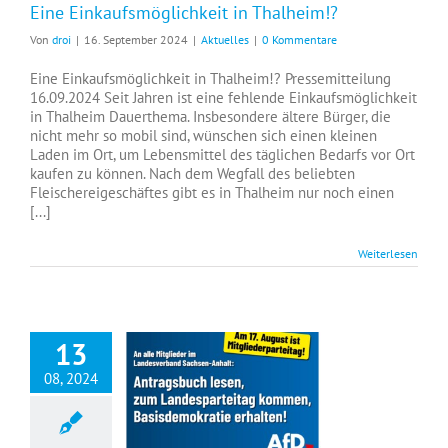
Eine Einkaufsmöglichkeit in Thalheim!?
Von
droi
|
16. September 2024
|
Aktuelles
|
0 Kommentare
Eine Einkaufsmöglichkeit in Thalheim!? Pressemitteilung
16.09.2024 Seit Jahren ist eine fehlende Einkaufsmöglichkeit
in Thalheim Dauerthema. Insbesondere ältere Bürger, die
nicht mehr so mobil sind, wünschen sich einen kleinen
Laden im Ort, um Lebensmittel des täglichen Bedarfs vor Ort
kaufen zu können. Nach dem Wegfall des beliebten
Fleischereigeschäftes gibt es in Thalheim nur noch einen
[...]
Weiterlesen
13
08, 2024
Angriff auf die Grundwerte der AfD