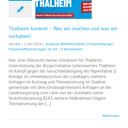
Thalheim konkret – Was wir machen und was wir vorhaben!
Thalheim konkret – Was wir machen und was wir
vorhaben!
Von
droi
|
2. Juni 2024
|
Aktuelles
,
Bitterfeld-Wolfen
,
Pressemeldungen
,
Presseveröffentlichungen
,
Vor Ort
|
0 Kommentare
Hier eine Übersicht meiner Initiativen für Thalheim:
Unterstützung der Bürgerinitiative Lebenswertes Thalheim
im Kampf gegen die Geruchsbelästigung der Papierfabrik (2
Anträge im Umweltausschuss des Landtages, mehrere
Anfragen im Kreistag und Thematisierung im Stadtrat
gemeinsam mit dem Ortsbürgermeister) Anfragen an die
Landesregierung zum Lärm von der Autobahn sowie
Verkehrsbelastung B183, weitere Maßnahmen folgen!
Thematisierung der [...]
Weiterlesen