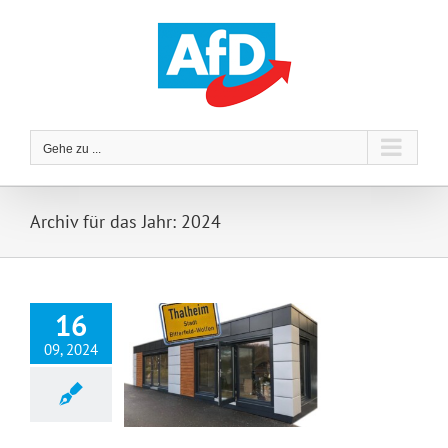
Zum
Inhalt
springen
Gehe zu ...
Archiv für das Jahr:
2024
16
09, 2024
Eine Einkaufsmöglichkeit in Thalheim!?