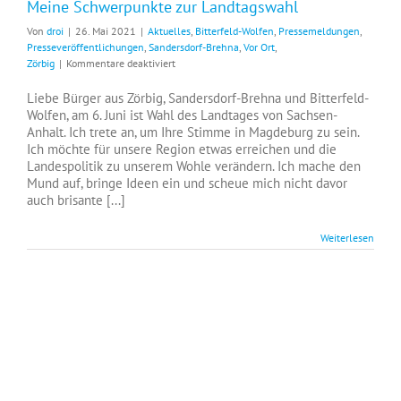
Meine Schwerpunkte zur Landtagswahl
Von
droi
|
26. Mai 2021
|
Aktuelles
,
Bitterfeld-Wolfen
,
Pressemeldungen
,
Presseveröffentlichungen
,
Sandersdorf-Brehna
,
Vor Ort
,
für
Zörbig
|
Kommentare deaktiviert
Meine
Schwerpunkte
Liebe Bürger aus Zörbig, Sandersdorf-Brehna und Bitterfeld-
zur
Wolfen, am 6. Juni ist Wahl des Landtages von Sachsen-
Landtagswahl
Anhalt. Ich trete an, um Ihre Stimme in Magdeburg zu sein.
Ich möchte für unsere Region etwas erreichen und die
Landespolitik zu unserem Wohle verändern. Ich mache den
Mund auf, bringe Ideen ein und scheue mich nicht davor
auch brisante [...]
Weiterlesen