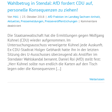
Wahlbetrug in Stendal: AfD fordert CDU auf,
personelle Konsequenzen zu ziehen!
Von
MA1
|
23. Oktober 2018
|
AfD Fraktion im Landtag Sachsen-Anhalt
,
Aktuelles
,
Pressemeldungen
,
Presseveröffentlichungen
|
Kommentare
für
deaktiviert
Wahlbetrug
in
Die Staatsanwaltschaft hat die Ermittlungen gegen Wolfgang
Stendal:
Kühnel (CDU) wieder aufgenommen. Im
AfD
Untersuchungsausschuss verweigerte Kühnel jede Auskunft.
fordert
Ex-CDU-Stadtrat Holger Gebhardt hatte ihn in der letzten
CDU
Sitzung des U-Ausschusses überzeugend als Anstifter im
auf,
Stendaler Wahlskandal benannt. Daniel Roi (AfD) stellt fest:
personelle
„Herr Kühnel sollte nun endlich die Karten auf den Tisch
Konsequenzen
legen oder die Konsequenzen [...]
zu
ziehen!
Weiterlesen