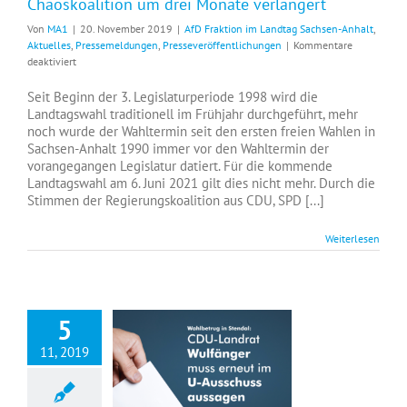
Chaoskoalition um drei Monate verlängert
Von
MA1
|
20. November 2019
|
AfD Fraktion im Landtag Sachsen-Anhalt
,
Aktuelles
,
Pressemeldungen
,
Presseveröffentlichungen
|
Kommentare
für
deaktiviert
Landtagswahl
2021
Seit Beginn der 3. Legislaturperiode 1998 wird die
–
Landtagswahl traditionell im Frühjahr durchgeführt, mehr
Amtszeit
noch wurde der Wahltermin seit den ersten freien Wahlen in
dieser
Sachsen-Anhalt 1990 immer vor den Wahltermin der
Chaoskoalition
vorangegangen Legislatur datiert. Für die kommende
um
Landtagswahl am 6. Juni 2021 gilt dies nicht mehr. Durch die
drei
Stimmen der Regierungskoalition aus CDU, SPD [...]
Monate
verlängert
Weiterlesen
5
11, 2019
Wahlbetrug in Stendal: CDU-Landrat Wulfänger muss erneut im U-Ausschuss aussagen