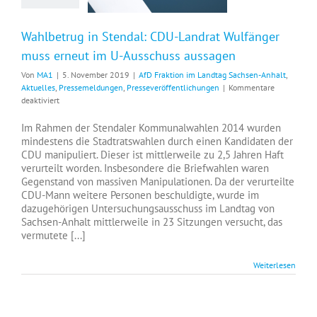
Wahlbetrug in Stendal: CDU-Landrat Wulfänger
muss erneut im U-Ausschuss aussagen
Von
MA1
|
5. November 2019
|
AfD Fraktion im Landtag Sachsen-Anhalt
,
Aktuelles
,
Pressemeldungen
,
Presseveröffentlichungen
|
Kommentare
für
deaktiviert
Wahlbetrug
in
Im Rahmen der Stendaler Kommunalwahlen 2014 wurden
Stendal:
mindestens die Stadtratswahlen durch einen Kandidaten der
CDU-
CDU manipuliert. Dieser ist mittlerweile zu 2,5 Jahren Haft
Landrat
verurteilt worden. Insbesondere die Briefwahlen waren
Wulfänger
Gegenstand von massiven Manipulationen. Da der verurteilte
muss
CDU-Mann weitere Personen beschuldigte, wurde im
erneut
dazugehörigen Untersuchungsausschuss im Landtag von
im
Sachsen-Anhalt mittlerweile in 23 Sitzungen versucht, das
U-
vermutete [...]
Ausschuss
aussagen
Weiterlesen