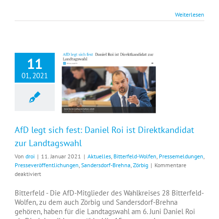
Weiterlesen
11
01, 2021
AfD legt sich fest: Daniel Roi ist Direktkandidat zur Landtagswahl
AfD legt sich fest: Daniel Roi ist Direktkandidat
zur Landtagswahl
Von
droi
|
11. Januar 2021
|
Aktuelles
,
Bitterfeld-Wolfen
,
Pressemeldungen
,
Presseveröffentlichungen
,
Sandersdorf-Brehna
,
Zörbig
|
Kommentare
für
deaktiviert
AfD
legt
Bitterfeld - Die AfD-Mitglieder des Wahlkreises 28 Bitterfeld-
sich
Wolfen, zu dem auch Zörbig und Sandersdorf-Brehna
fest:
gehören, haben für die Landtagswahl am 6. Juni Daniel Roi
Daniel