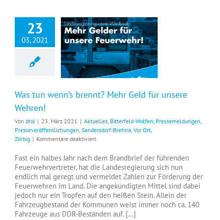
23
03, 2021
Was tun wenn’s brennt? Mehr Geld für unsere Wehren!
Was tun wenn’s brennt? Mehr Geld für unsere
Wehren!
Von
droi
|
23. März 2021
|
Aktuelles
,
Bitterfeld-Wolfen
,
Pressemeldungen
,
Presseveröffentlichungen
,
Sandersdorf-Brehna
,
Vor Ort
,
für
Zörbig
|
Kommentare deaktiviert
Was
tun
Fast ein halbes Jahr nach dem Brandbrief der führenden
wenn’s
Feuerwehrvertreter, hat die Landesregierung sich nun
brennt?
endlich mal geregt und vermeldet Zahlen zur Förderung der
Mehr
Feuerwehren im Land. Die angekündigten Mittel sind dabei
Geld
jedoch nur ein Tropfen auf den heißen Stein. Allein der
für
Fahrzeugbestand der Kommunen weist immer noch ca. 140
unsere
Fahrzeuge aus DDR-Beständen auf. [...]
Wehren!