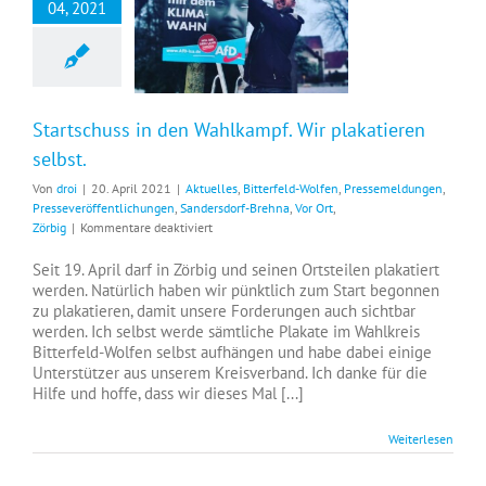
04, 2021
Startschuss in den Wahlkampf. Wir plakatieren selbst.
Startschuss in den Wahlkampf. Wir plakatieren
selbst.
Von
droi
|
20. April 2021
|
Aktuelles
,
Bitterfeld-Wolfen
,
Pressemeldungen
,
Presseveröffentlichungen
,
Sandersdorf-Brehna
,
Vor Ort
,
für
Zörbig
|
Kommentare deaktiviert
Startschuss
in
Seit 19. April darf in Zörbig und seinen Ortsteilen plakatiert
den
werden. Natürlich haben wir pünktlich zum Start begonnen
Wahlkampf.
zu plakatieren, damit unsere Forderungen auch sichtbar
Wir
werden. Ich selbst werde sämtliche Plakate im Wahlkreis
plakatieren
Bitterfeld-Wolfen selbst aufhängen und habe dabei einige
selbst.
Unterstützer aus unserem Kreisverband. Ich danke für die
Hilfe und hoffe, dass wir dieses Mal [...]
Weiterlesen