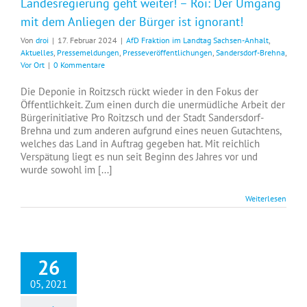
Landesregierung geht weiter! – Roi: Der Umgang
mit dem Anliegen der Bürger ist ignorant!
Von
droi
|
17. Februar 2024
|
AfD Fraktion im Landtag Sachsen-Anhalt
,
Aktuelles
,
Pressemeldungen
,
Presseveröffentlichungen
,
Sandersdorf-Brehna
,
Vor Ort
|
0 Kommentare
Die Deponie in Roitzsch rückt wieder in den Fokus der
Öffentlichkeit. Zum einen durch die unermüdliche Arbeit der
Bürgerinitiative Pro Roitzsch und der Stadt Sandersdorf-
Brehna und zum anderen aufgrund eines neuen Gutachtens,
welches das Land in Auftrag gegeben hat. Mit reichlich
Verspätung liegt es nun seit Beginn des Jahres vor und
wurde sowohl im [...]
Weiterlesen
26
05, 2021