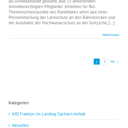
als Direktkandidat gewählt. Alle 15 anwesenden
Roi
stimmberechtigten Mitglieder stimmten für Roi.
ist
Themenschwerpunkte des Kandidaten seien laut einer
Direktkandidat
Pressemitteilung der Lärmschutz an den Bahnstrecken und
zur
der Autobahn, der Hochwasserschutz an der Goitzsche, [...]
Landtagswahl
Weiterlesen
Vor
1
2
Kategorien
AfD Fraktion im Landtag Sachsen-Anhalt
Aktuelles