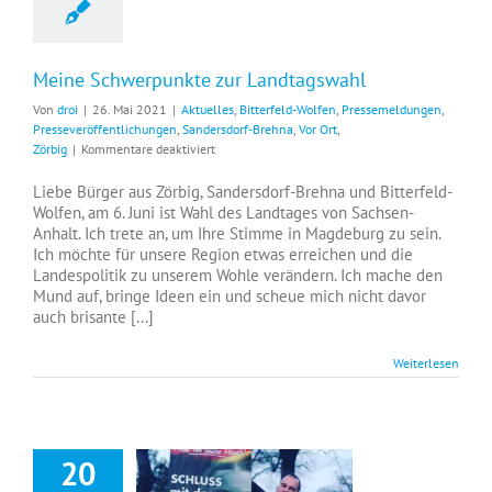
Meine Schwerpunkte zur Landtagswahl
Von
droi
|
26. Mai 2021
|
Aktuelles
,
Bitterfeld-Wolfen
,
Pressemeldungen
,
Presseveröffentlichungen
,
Sandersdorf-Brehna
,
Vor Ort
,
für
Zörbig
|
Kommentare deaktiviert
Meine
Schwerpunkte
Liebe Bürger aus Zörbig, Sandersdorf-Brehna und Bitterfeld-
zur
Wolfen, am 6. Juni ist Wahl des Landtages von Sachsen-
Landtagswahl
Anhalt. Ich trete an, um Ihre Stimme in Magdeburg zu sein.
Ich möchte für unsere Region etwas erreichen und die
Landespolitik zu unserem Wohle verändern. Ich mache den
Mund auf, bringe Ideen ein und scheue mich nicht davor
auch brisante [...]
Weiterlesen
20