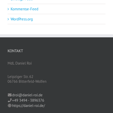
Kommentar-Feed
WordPress.org
KONTAKT
MdL Daniel Roi
Leipziger Str. 62
06766 Bitterfeld-Wolfen
droi@daniel-roi.de
+49 3494 - 3896376
https://daniel-roi.de/