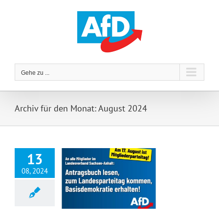
Zum
Inhalt
springen
Gehe zu ...
Archiv für den Monat:
August 2024
13
08, 2024
Angriff auf die Grundwerte der AfD