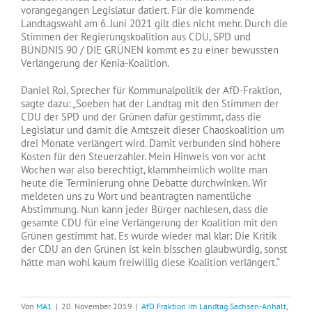
vorangegangen Legislatur datiert. Für die kommende
Landtagswahl am 6. Juni 2021 gilt dies nicht mehr. Durch die
Stimmen der Regierungskoalition aus CDU, SPD und
BÜNDNIS 90 / DIE GRÜNEN kommt es zu einer bewussten
Verlängerung der Kenia-Koalition.
Daniel Roi, Sprecher für Kommunalpolitik der AfD-Fraktion,
sagte dazu: „Soeben hat der Landtag mit den Stimmen der
CDU der SPD und der Grünen dafür gestimmt, dass die
Legislatur und damit die Amtszeit dieser Chaoskoalition um
drei Monate verlängert wird. Damit verbunden sind höhere
Kosten für den Steuerzahler. Mein Hinweis von vor acht
Wochen war also berechtigt, klammheimlich wollte man
heute die Terminierung ohne Debatte durchwinken. Wir
meldeten uns zu Wort und beantragten namentliche
Abstimmung. Nun kann jeder Bürger nachlesen, dass die
gesamte CDU für eine Verlängerung der Koalition mit den
Grünen gestimmt hat. Es wurde wieder mal klar: Die Kritik
der CDU an den Grünen ist kein bisschen glaubwürdig, sonst
hätte man wohl kaum freiwillig diese Koalition verlängert.“
Von
MA1
|
20. November 2019
|
AfD Fraktion im Landtag Sachsen-Anhalt
,