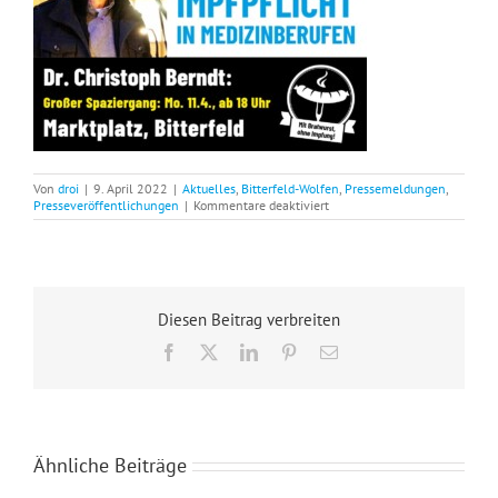
Von
droi
|
9. April 2022
|
Aktuelles
,
Bitterfeld-Wolfen
,
Pressemeldungen
,
für
Presseveröffentlichungen
|
Kommentare deaktiviert
SPAZIERGANG
–
Solidarität
mit
den
Gesundheitsberufen!
Diesen Beitrag verbreiten
Weg
mit
Facebook
X
LinkedIn
Pinterest
E-
der
Mail
einrichtungsbezogenen
Impfpflicht!
Ähnliche Beiträge