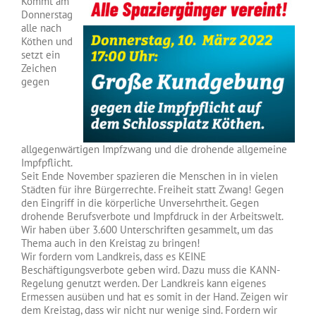
Kommt am
Donnerstag
alle nach
Köthen und
setzt ein
Zeichen
gegen
allgegenwärtigen Impfzwang und die drohende allgemeine
Impfpflicht.
Seit Ende November spazieren die Menschen in in vielen
Städten für ihre Bürgerrechte. Freiheit statt Zwang! Gegen
den Eingriff in die körperliche Unversehrtheit. Gegen
drohende Berufsverbote und Impfdruck in der Arbeitswelt.
Wir haben über 3.600 Unterschriften gesammelt, um das
Thema auch in den Kreistag zu bringen!
Wir fordern vom Landkreis, dass es KEINE
Beschäftigungsverbote geben wird. Dazu muss die KANN-
Regelung genutzt werden. Der Landkreis kann eigenes
Ermessen ausüben und hat es somit in der Hand. Zeigen wir
dem Kreistag, dass wir nicht nur wenige sind. Fordern wir