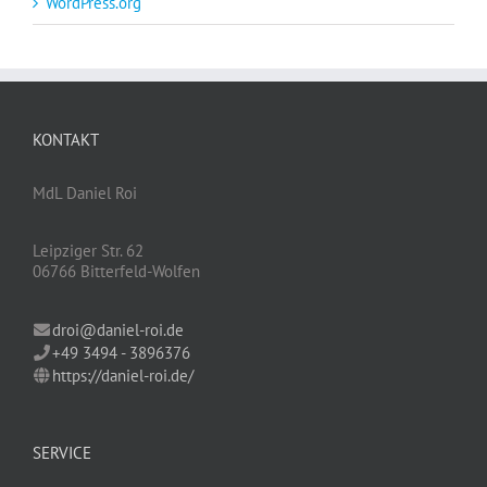
WordPress.org
KONTAKT
MdL Daniel Roi
Leipziger Str. 62
06766 Bitterfeld-Wolfen
droi@daniel-roi.de
+49 3494 - 3896376
https://daniel-roi.de/
SERVICE