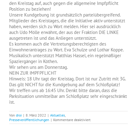
den Kreistag auf, auch gegen die allgemeine Impfpflicht
Position zu beziehen!
Unsere Kundgebung ist grundsätzlich parteiübergreifend.
Mitglieder des Kreistages, die die Initiative aktiv unterstützt
haben, werden sich zu Wort melden. Hier sei ausdrücklich
auch Udo Mölle erwähnt, der aus der Fraktion DIE LINKE
ausgetreten ist und das Anliegen unterstützt.
Es kommen auch die Vertretungsberechtigten des
Einwohnerantrages zu Wort. Eva Schulze und Lothar Koppe.
Musikalisch unterstützt Matthias Hassel, ein regelmäßiger
Spaziergänger in Köthen.
Wir sehen uns am Donnerstag.
NEIN ZUR IMPFPFLICHT
Hinweis: 18 Uhr tagt der Kreistag. Dort ist nur Zutritt mit 3G.
Das gilt NICHT für die Kundgebung auf dem Schloßplatz!
Wir treffen uns ab 16:45 Uhr. Denkt bitte daran, dass die
Parksituation unmittelbar am Schloßplatz sehr eingeschränkt
ist.
Von
droi
|
8. März 2022
|
Aktuelles
,
für
Presseveröffentlichungen
|
Kommentare deaktiviert
NEIN
ZUM
IMPFZWANG