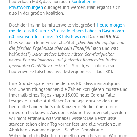
Lauterbach MdB, dass nun auch
Kontrollen in
Privatwohnungen
durchgeführt werden. Man ergänzt sich
also in der großen Koalition.
Doch der Irrsinn ist mittlerweile viel größer!
Heute morgen
meldet das RKI um 7:32, dass in einem Labor in Bayern von
60 positiven Test ganze 58 falsch waren.
Das sind 96,6%.
Dies sei auch kein Einzelfall. Zitat:
„Dem Bericht zufolge sind
die falschen Ergebnisse aber kein Einzelfall“
(ach und was
heißt das?)
„Auch andere Labore hätten Schwierigkeiten,
wegen Personalmangels und fehlender Reagenzien in der
gewohnten Qualität zu testen.“
– Sprich, wir haben also
haufenweise falschpositive Testergebnisse – laut RKI.
Eine Stunde später vermeldet das RKI, dass man aufgrund
von Übermittlungspannen die Zahlen korrigieren musste und
innerhalb eines Tages knapp 15.000 neue Corona-Fälle
festgestellt habe. Auf dieser Grundlage entscheiden nun
heute die Landerchefs mit Kanzlerin Merkel über einen
erneuten Lockdown. Was dort diskutiert werden soll, werden
wir nicht erfahren. Was wir aber wissen: Die Beschlüsse
standen schon einen Tag vorher fest und alle werden zum
Abnicken zusammen geholt. Schöne Demokratie.
Wahrscheinlich diskutiert man eifrig, welches neue Wort man