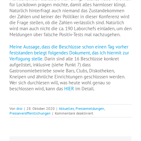
für Lockdown prägen möchte, damit alles harmloser klingt.
Natürlich hinterfragt auch niemand das Zustandekommen
der Zahlen und keiner der Politiker in dieser Konferenz wird
die Frage stellen, ob die Zahlen verlässlich sind. Natürlich
wird man auch nicht die ca. 190 Laborchefs einladen, um den
Meldungen über falsche Positiv-Tests mal nachzugehen.
Meine Aussage, dass die Beschlüsse schon einen Tag vorher
feststanden belegt folgendes Dokument, das ich hiermit zur
Verfügung stelle.
Darin sind alle 16 Beschlüsse konkret
aufgelistet, inklusive (siehe Punkt 7) dass
Gastronomiebetriebe sowie Bars, Clubs, Diskotheken,
Kneipen und ähnliche Einrichtungen geschlossen werden.
Wer sich durchlesen will, was heute wohl genau so
beschlossen wird, kann das
HIER
im Detail.
Von
droi
|
28. Oktober 2020
|
Aktuelles
,
Pressemeldungen
,
für
Presseveröffentlichungen
|
Kommentare deaktiviert
Enthüllt:
Beschlüsse
zum
Lockdown
standen