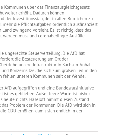
die Kommunen über das Finanzausgleichsgesetz
cht weiter erhöht. Dadurch können
der Investitionsstau, der in allen Bereichen zu
 mehr die Pflichtaufgaben ordentlich ausfinanziert
and zwingend vorsieht. Es ist richtig, dass das
elt werden muss und coronabedingte Ausfälle
ie ungerechte Steuerverteilung. Die AfD hat
fordert die Besteuerung am Ort der
ßbetriebe unsere Infrastruktur in Sachsen-Anhalt
 und Konzernsitze, die sich zum großen Teil in den
en fehlen unseren Kommunen seit der Wende.
er AfD aufgegriffen und eine Bundesratsinitiative
ist es geblieben. Außer leere Worte ist bisher
s heute nichts. Haseloff nimmt diesen Zustand
st das Problem der Kommunen. Die AfD wird sich in
die CDU erhöhen, damit sich endlich in der