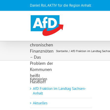
Zum
Daniel Roi, AKTIV für die Region Anhalt
Inhalt
springen
Debatte
über
Kommunen
in
chronischen
Finanznöten
Startseite
AfD Fraktion im Landtag Sachs
– Das
Problem der
Kommunen
heißt
Kategorien
Haseloff
AfD Fraktion im Landtag Sachsen-
Anhalt
Aktuelles