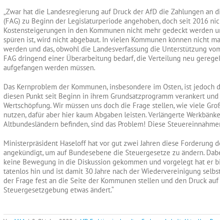
„Zwar hat die Landesregierung auf Druck der AfD die Zahlungen an 
(FAG) zu Beginn der Legislaturperiode angehoben, doch seit 2016 ni
Kostensteigerungen in den Kommunen nicht mehr gedeckt werden und 
spüren ist, wird nicht abgebaut. In vielen Kommunen können nicht mal
werden und das, obwohl die Landesverfassung die Unterstützung vom L
FAG dringend einer Überarbeitung bedarf, die Verteilung neu gereg
aufgefangen werden müssen.
Das Kernproblem der Kommunen, insbesondere im Osten, ist jedoch d
diesen Punkt seit Beginn in ihrem Grundsatzprogramm verankert und 
Wertschöpfung. Wir müssen uns doch die Frage stellen, wie viele Gro
nutzen, dafür aber hier kaum Abgaben leisten. Verlängerte Werkbänke
Altbundesländern befinden, sind das Problem! Diese Steuereinnahm
Ministerpräsident Haseloff hat vor gut zwei Jahren diese Forderung d
angekündigt, um auf Bundesebene die Steuergesetze zu ändern. Dabei 
keine Bewegung in die Diskussion gekommen und vorgelegt hat er bi
tatenlos hin und ist damit 30 Jahre nach der Wiedervereinigung selb
der Frage fest an die Seite der Kommunen stellen und den Druck auf 
Steuergesetzgebung etwas ändert.“