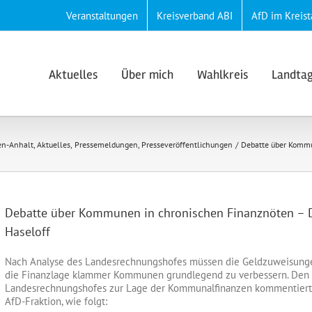
Veranstaltungen
Kreisverband ABI
AfD im Kreist
Aktuelles
Über mich
Wahlkreis
Landta
en-Anhalt
Aktuelles
Pressemeldungen
Presseveröffentlichungen
Debatte über Kommu
Debatte über Kommunen in chronischen Finanznöten –
Haseloff
Nach Analyse des Landesrechnungshofes müssen die Geldzuweisungen
die Finanzlage klammer Kommunen grundlegend zu verbessern. Den h
Landesrechnungshofes zur Lage der Kommunalfinanzen kommentier
AfD-Fraktion, wie folgt: