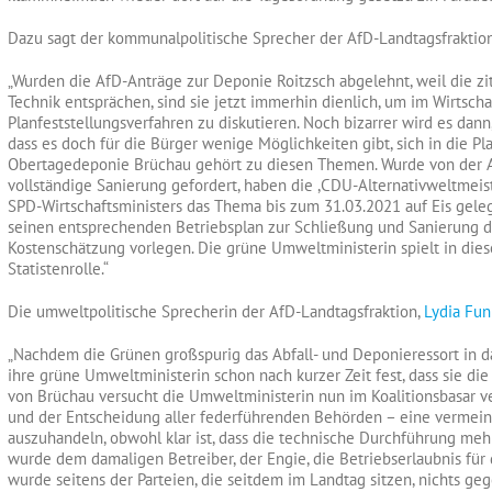
Dazu sagt der kommunalpolitische Sprecher der AfD-Landtagsfraktio
„Wurden die AfD-Anträge zur Deponie Roitzsch abgelehnt, weil die zi
Technik entsprächen, sind sie jetzt immerhin dienlich, um im Wirtsch
Planfeststellungsverfahren zu diskutieren. Noch bizarrer wird es dann
dass es doch für die Bürger wenige Möglichkeiten gibt, sich in die 
Obertagedeponie Brüchau gehört zu diesen Themen. Wurde von der Af
vollständige Sanierung gefordert, haben die ,CDU-Alternativweltmeiste
SPD-Wirtschaftsministers das Thema bis zum 31.03.2021 auf Eis geleg
seinen entsprechenden Betriebsplan zur Schließung und Sanierung d
Kostenschätzung vorlegen. Die grüne Umweltministerin spielt in die
Statistenrolle.“
Die umweltpolitische Sprecherin der AfD-Landtagsfraktion,
Lydia Fun
„Nachdem die Grünen großspurig das Abfall- und Deponieressort in d
ihre grüne Umweltministerin schon nach kurzer Zeit fest, dass sie d
von Brüchau versucht die Umweltministerin nun im Koalitionsbasar v
und der Entscheidung aller federführenden Behörden – eine vermei
auszuhandeln, obwohl klar ist, dass die technische Durchführung mehr 
wurde dem damaligen Betreiber, der Engie, die Betriebserlaubnis f
wurde seitens der Parteien, die seitdem im Landtag sitzen, nichts 