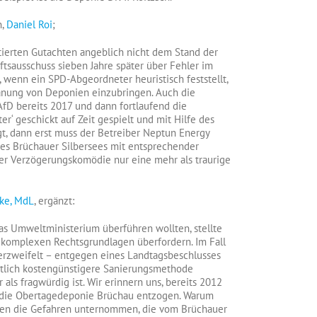
n,
Daniel Roi
;
tierten Gutachten angeblich nicht dem Stand der
aftsausschuss sieben Jahre später über Fehler im
, wenn ein SPD-Abgeordneter heuristisch feststellt,
Planung von Deponien einzubringen. Auch die
D bereits 2017 und dann fortlaufend die
r‘ geschickt auf Zeit gespielt und mit Hilfe des
t, dann erst muss der Betreiber Neptun Energy
es Brüchauer Silbersees mit entsprechender
ser Verzögerungskomödie nur eine mehr als traurige
ke, MdL
, ergänzt:
as Umweltministerium überführen wollten, stellte
ie komplexen Rechtsgrundlagen überfordern. Im Fall
erzweifelt – entgegen eines Landtagsbeschlusses
ntlich kostengünstigere Sanierungsmethode
als fragwürdig ist. Wir erinnern uns, bereits 2012
ür die Obertagedeponie Brüchau entzogen. Warum
gegen die Gefahren unternommen, die vom Brüchauer