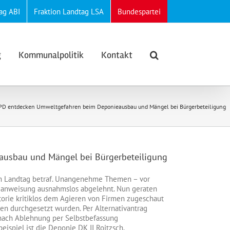
ag ABI
Fraktion Landtag LSA
Bundespartei
g
Kommunalpolitik
Kontakt
D entdecken Umweltgefahren beim Deponieausbau und Mängel bei Bürgerbeteiligung
usbau und Mängel bei Bürgerbeteiligung
 im Landtag betraf. Unangenehme Themen – vor
eianweisung ausnahmslos abgelehnt. Nun geraten
storie kritiklos dem Agieren von Firmen zugeschaut
n durchgesetzt wurden. Per Alternativantrag
nach Ablehnung per Selbstbefassung
ispiel ist die Deponie DK II Roitzsch.