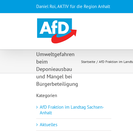
Zum
Daniel Roi, AKTIV für die Region Anhalt
Inhalt
springen
CDU und SPD
entdecken
Umweltgefahren
beim
Startseite
AfD Fraktion im Land
Deponieausbau
und Mängel bei
Bürgerbeteiligung
Kategorien
AfD Fraktion im Landtag Sachsen-
Anhalt
Aktuelles