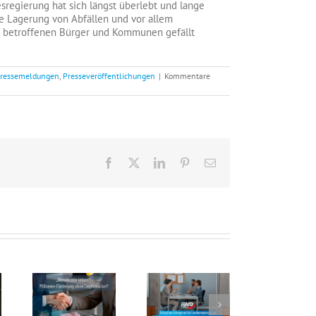
sregierung hat sich längst überlebt und lange
e Lagerung von Abfällen und vor allem
er betroffenen Bürger und Kommunen gefällt
ressemeldungen
,
Presseveröffentlichungen
|
Kommentare
Facebook
X
LinkedIn
Pinterest
E-
Mail
Mehrwert oder Steuergeldverschwendung?
‚Demokratie Leben‘ Millionen-Förderung ohne Legitimation – Roi: Ministerium gesteht eklatante Wissenslücke ein
Dringliche Anfrage an die Landesregierung zur Förderpraxis im Bundesprogramm ‚Demokratie Leben‘ – Roi: Pauschalförderung ist skandalös und lädt zu Missbrauch ein