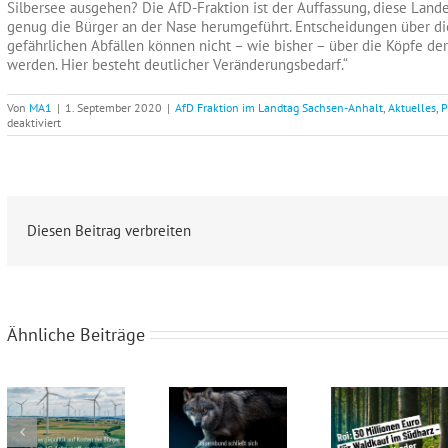
Silbersee ausgehen? Die AfD-Fraktion ist der Auffassung, diese Lande
genug die Bürger an der Nase herumgeführt. Entscheidungen über di
gefährlichen Abfällen können nicht – wie bisher – über die Köpfe d
werden. Hier besteht deutlicher Veränderungsbedarf.“
Von
MA1
|
1. September 2020
|
AfD Fraktion im Landtag Sachsen-Anhalt
,
Aktuelles
,
P
für
deaktiviert
CDU
und
SPD
entdecken
Umweltgefahren
beim
Deponieausbau
Diesen Beitrag verbreiten
und
Mängel
bei
Bürgerbeteiligung
Ähnliche Beiträge
Roi: Windkraft-Irrsinn muss enden! Die AfD wird ein sofortiges Moratorium einrichten!
Roi: Steuergeldverschwendung stoppen – Wolfskompetenzzentrum abschaffen!
Roi: 30 Millionen Euro für Waldkauf im Südharz – 