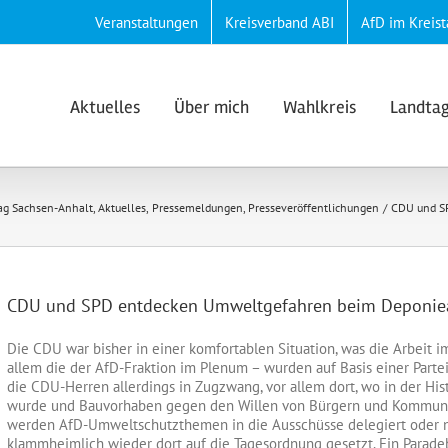
Veranstaltungen
Kreisverband ABI
AfD im Kreist
Aktuelles
Über mich
Wahlkreis
Landta
tag Sachsen-Anhalt
Aktuelles
Pressemeldungen
Presseveröffentlichungen
CDU und SP
CDU und SPD entdecken Umweltgefahren beim Deponiea
Die CDU war bisher in einer komfortablen Situation, was die Arbeit
allem die der AfD-Fraktion im Plenum – wurden auf Basis einer Part
die CDU-Herren allerdings in Zugzwang, vor allem dort, wo in der Hi
wurde und Bauvorhaben gegen den Willen von Bürgern und Kom
mune
werden AfD-Umweltschutzthemen in die Ausschüsse delegiert oder 
klammheimlich wieder dort auf die Tagesordnung gesetzt. Ein Paradebe