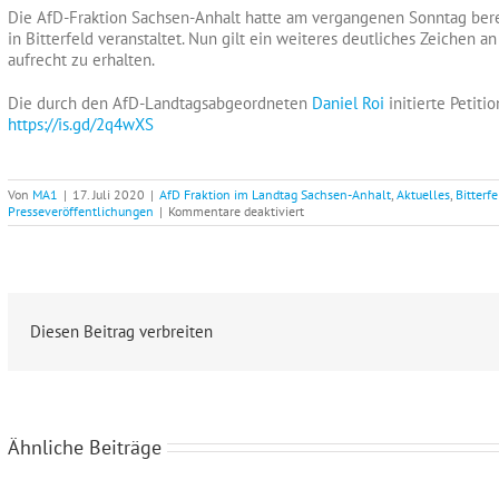
Die AfD-Fraktion Sachsen-Anhalt hatte am vergangenen Sonntag bere
in Bitterfeld veranstaltet. Nun gilt ein weiteres deutliches Zeichen
aufrecht zu erhalten.
Die durch den AfD-Landtagsabgeordneten
Daniel Roi
initierte Petitio
https://is.gd/2q4wXS
Von
MA1
|
17. Juli 2020
|
AfD Fraktion im Landtag Sachsen-Anhalt
,
Aktuelles
,
Bitterf
für
Presseveröffentlichungen
|
Kommentare deaktiviert
Petition
zum
Erhalt
der
Frauenklinik
in
Bitterfeld
Diesen Beitrag verbreiten
Ähnliche Beiträge