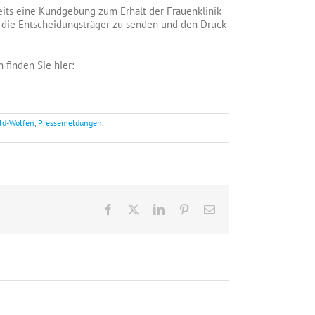
its eine Kundgebung zum Erhalt der Frauenklinik
 an die Entscheidungsträger zu senden und den Druck
n finden Sie hier:
eld-Wolfen
,
Pressemeldungen
,
Facebook
X
LinkedIn
Pinterest
E-
Mail