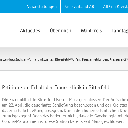
Veranstaltungen
Kreisverband ABI
AfD im Kreist
Aktuelles
Über mich
Wahlkreis
Landta
im Landtag Sachsen-Anhalt
Aktuelles
Bitterfeld-Wolfen
Pressemeldungen
Presseveröf
Petition zum Erhalt der Frauenklinik in Bitterfeld
Die Frauenklinik in Bitterfeld ist seit März geschlossen. Der Aufsicht
am 22. April die dauerhafte Schließung beschlossen und der Kreistag s
dauerhafte Schließung absegnen. Durch den hohen öffentlichen Druc
zur
ückgezogen! Doch das bedeutet nicht, dass die Gynäkologie mit de
Corona-Maßnahmen ist diese Station bereits seit März geschlossen.