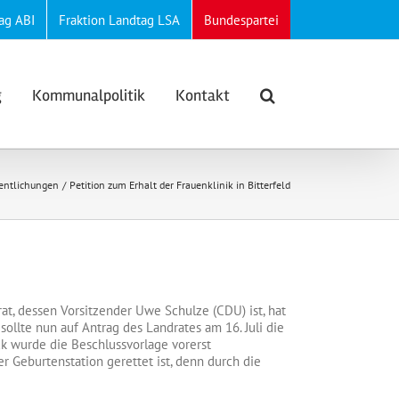
ag ABI
Fraktion Landtag LSA
Bundespartei
g
Kommunalpolitik
Kontakt
fentlichungen
Petition zum Erhalt der Frauenklinik in Bitterfeld
srat, dessen Vorsitzender Uwe Schulze (CDU) ist, hat
ollte nun auf Antrag des Landrates am 16. Juli die
k wurde die Beschlussvorlage vorerst
r Geburtenstation gerettet ist, denn durch die